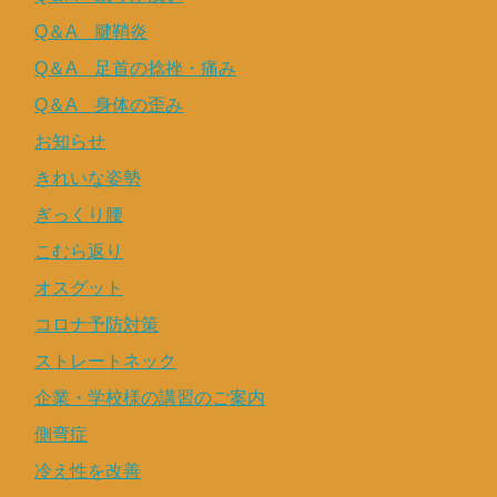
Q＆A 腱鞘炎
Q＆A 足首の捻挫・痛み
Q＆A 身体の歪み
お知らせ
きれいな姿勢
ぎっくり腰
こむら返り
オスグット
コロナ予防対策
ストレートネック
企業・学校様の講習のご案内
側弯症
冷え性を改善