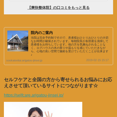
院内のご案内
当院は完全予約制ですので、患者様おひとりおひとりの大切
なお時間が確保されています。毎朝院長が各部屋を清掃して
患者様をお待ちしています。他の方を気兼ねされることな
く、ログハウスの木の香りや温もりを感じていただきなが
ら、心地の良い空間で施術を受けていただくことが出来ます
♪
2019-02-15 15:17
soukaiseitai.arigatou-jinsei.jp
セルフケアと全国の方から寄せられるお悩みにお応
えさせて頂いているサイトにつながります☆
https://selfcare.arigatou-jinsei.jp/