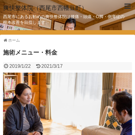
爽快整体院（西尾市西幡豆町）
西尾市にあるお勧めの爽快整体院は腰痛・頭痛・O脚・側弯症の
根本改善を目指します。
ホーム
施術メニュー・料金
2019/1/22
2021/3/17