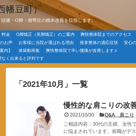
西幡豆町）
・頭痛・O脚・側弯症の根本改善を目指します。
・料金
O脚矯正（美脚矯正）のご案内
爽快整体院までのアクセス
のお声
お客様に当院が選ばれる理由
推拿整体の適応症状
安心
案内】
体操動画集
爽快整体院で辛い腰痛が改善します♬
理なく出来ると評判です
「
2021年10月
」
一覧
慢性的な肩こりの改
2021/10/30
Q&A 肩こり
ご相談内容：30代の主婦、女性
に悩まされています。前職がデ