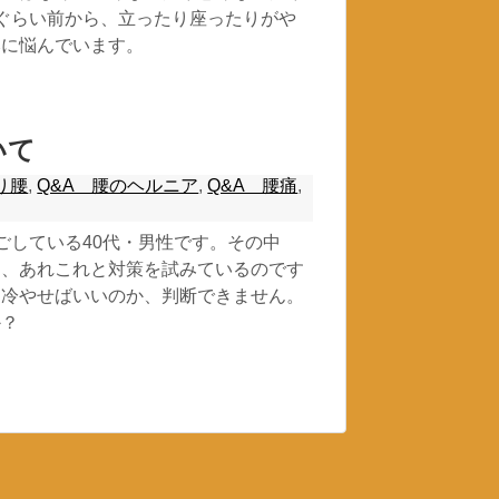
ぐらい前から、立ったり座ったりがや
みに悩んでいます。
いて
り腰
,
Q&A 腰のヘルニア
,
Q&A 腰痛
,
ごしている40代・男性です。その中
り、あれこれと対策を試みているのです
、冷やせばいいのか、判断できません。
か？