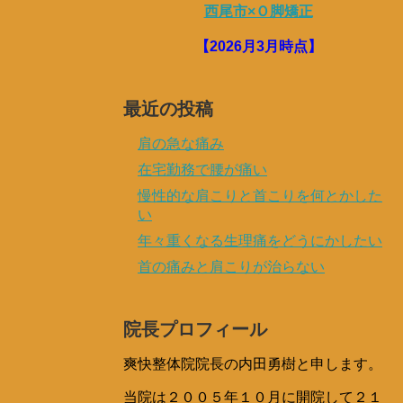
西尾市×Ｏ脚矯正
【2026月3月時点】
最近の投稿
肩の急な痛み
在宅勤務で腰が痛い
慢性的な肩こりと首こりを何とかした
い
年々重くなる生理痛をどうにかしたい
首の痛みと肩こりが治らない
院長プロフィール
爽快整体院院長の内田勇樹と申します。
当院は２００５年１０月に開院して２１