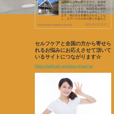
当院は完全予約制ですので、患者様
おひとりおひとりの大切なお時間が
確保されています。毎朝院長が各部
屋を清掃して患者様をお待ちしてい
ます。他の方を気兼ねされることな
く、ログハウスの木の香りや温もり
を感じていただきながら、心地の良
2019-02-15 15:17
soukaiseitai.arigatou-jinsei.jp
い空間で施術を受けていただくこと
が出来ます♪
セルフケアと全国の方から寄せら
れるお悩みにお応えさせて頂いて
いるサイトにつながります☆
https://selfcare.arigatou-jinsei.jp/