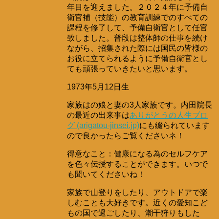
年目を迎えました。２０２４年に予備自
衛官補（技能）の教育訓練でのすべての
課程を修了して、予備自衛官として任官
致しました。普段は整体師の仕事を続け
ながら、招集された際には国民の皆様の
お役に立てられるように予備自衛官とし
ても頑張っていきたいと思います。
1973年5月12日生
家族はの娘と妻の3人家族です。内田院長
の最近の出来事は
ありがとうの人生ブロ
グ (arigatou-jinsei.jp)
にも綴られています
ので良かったらご覧くださいネ！
得意なこと：健康になる為のセルフケア
を色々伝授することができます。いつで
も聞いてくださいね！
家族で山登りをしたり、アウトドアで楽
しむことも大好きです。近くの愛知こど
もの国で過ごしたり、潮干狩りもした