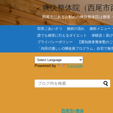
爽快整体院（西尾市
西尾市にあるお勧めの爽快整体院は腰痛
院長ごあいさつ
施術の流れ
施術メニュー
誰でも確実に行えるダイエット
体験談｜喜び
プライバシーポリシー
【愛知推拿整体塾のご
「内田式優しいO脚改善プログラム」自宅で無
Powered by
Translate
西尾市×整体